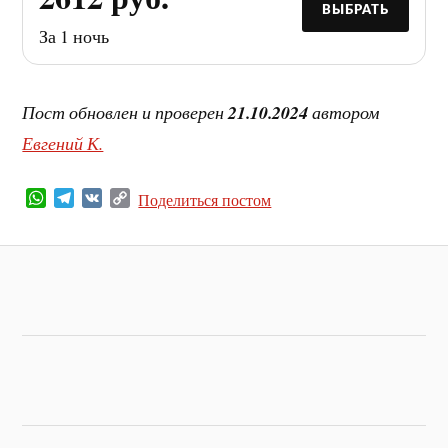
ВЫБРАТЬ
За 1 ночь
Пост обновлен и проверен
21.10.2024
автором
Евгений К.
W
T
V
C
Поделиться постом
h
e
K
o
a
l
p
t
e
y
s
g
L
A
r
i
p
a
n
p
m
k