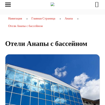
Навигация
»
Главная Страница
»
Анапа
»
Отели Анапы с бассейном
Отели Анапы с бассейном